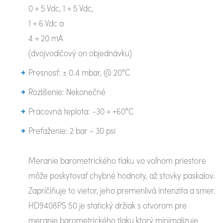
0 ÷ 5 Vdc, 1 ÷ 5 Vdc,
1 ÷ 6 Vdc a
4 ÷ 20 mA
(dvojvodičový on objednávku)
Presnosť: ± 0.4 mbar, @ 20°C
Rozlíšenie: Nekonečné
Pracovná teplota: -30 ÷ +60°C
Preťaženie: 2 bar - 30 psi
Meranie barometrického tlaku vo voľnom priestore
môže poskytovať chybné hodnoty, až stovky paskalov.
Zapríčiňuje to vietor, jeho premenlivá intenzita a smer.
HD9408PS 50 je statický držiak s otvorom pre
meranie barometrického tlaku ktorý minimalizuje