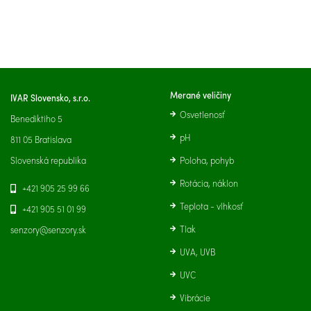
Merané veličiny
IVAR Slovensko, s.r.o.
Osvetlenosť
Benediktiho 5
pH
811 05 Bratislava
Slovenská republika
Poloha, pohyb
Rotácia, náklon
+421 905 25 99 66
Teplota - vlhkosť
+421 905 51 01 99
Tlak
senzory@senzory.sk
UVA, UVB
UVC
Vibrácie