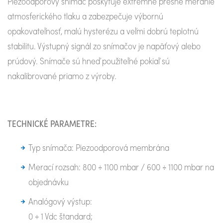
Piezoodporový snímač poskytuje extrémne presné meranie
atmosferického tlaku a zabezpečuje výbornú
opakovateľnosť, malú hysterézu a veľmi dobrú teplotnú
stabilitu. Výstupný signál zo snímačov je napäťový alebo
prúdový. Snímače sú hneď použiteľné pokiaľ sú
nakalibrované priamo z výroby.
TECHNICKÉ PARAMETRE:
Typ snímača: Piezoodporová membrána
Merací rozsah: 800 ÷ 1100 mbar / 600 ÷ 1100 mbar na
objednávku
Analógový výstup:
0 ÷ 1 Vdc štandard;