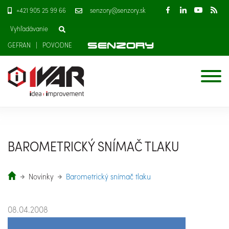
+421 905 25 99 66
senzory@senzory.sk
GEFRAN
POVODNE
BAROMETRICKÝ SNÍMAČ TLAKU
Novinky
Barometrický snímač tlaku
08.04.2008