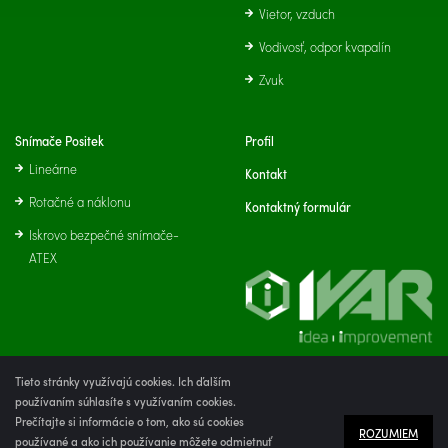
Vietor, vzduch
Vodivosť, odpor kvapalín
Zvuk
Snímače Positek
Profil
Lineárne
Kontakt
Rotačné a náklonu
Kontaktný formulár
Iskrovo bezpečné snímače-
ATEX
Tieto stránky využívajú cookies. Ich ďalším
používaním súhlasíte s využívaním cookies.
2026 © IVAR Slovensko, s.r.o.
Prečítajte si informácie o tom, ako sú cookies
ROZUMIEM
Tvorba web stránok
a
redakčný systém
od
AlejTech, spol. s r.o.
používané a ako ich používanie môžete odmietnuť