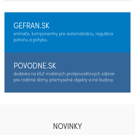
GEFRAN.SK
snímače, komponentny pre automatizáciu, regulácia
pohonu a pohybu.
POVODNE.SK
dodávka na kľúč mobilných protipovodňových zábran
pre rodinné domy, priemyselné objekty a iné budovy.
NOVINKY