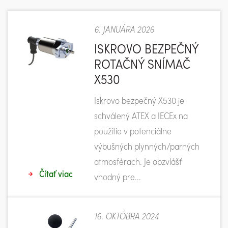
6. JANUÁRA 2026
ISKROVO BEZPEČNÝ
ROTAČNÝ SNÍMAČ
X530
Iskrovo bezpečný X530 je
schválený ATEX a IECEx na
použitie v potenciálne
výbušných plynných/parných
atmosférach. Je obzvlášť
Čítať viac
vhodný pre...
16. OKTÓBRA 2024