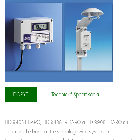
DOPYT
Technická špecifikácia
HD 9408T BARO, HD 9408TR BARO a HD 9908T BARO sú
elektronické barometre s analógovým výstupom.