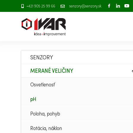
+421 905 25 99 66
senzory@senzory.sk
SENZORY
MERANÉ VELIČINY
Osvetlenosť
pH
Poloha, pohyb
Rotácia, náklon