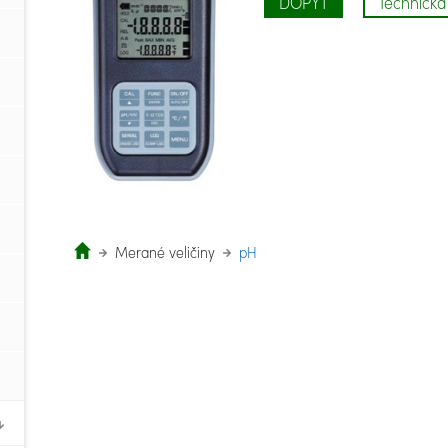
DOPYT
Technická 
Merané veličiny
pH