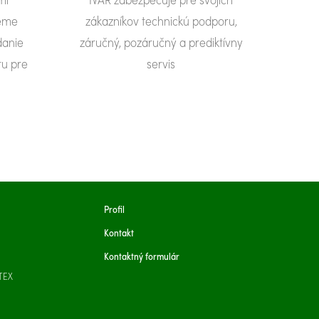
ieme
zákazníkov technickú podporu,
danie
záručný, pozáručný a prediktívny
u pre
servis
Profil
Kontakt
Kontaktný formulár
TEX