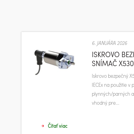
6. JANUÁRA 2026
ISKROVO BE
SNÍMAČ X530
Iskrovo bezpečný X5
IECEx na použitie v
plynných/parných at
vhodný pre...
Čítať viac