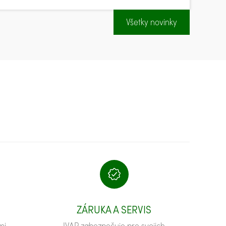
Všetky novinky
ZÁRUKA A SERVIS
mi
IVAR zabezpečuje pre svojich