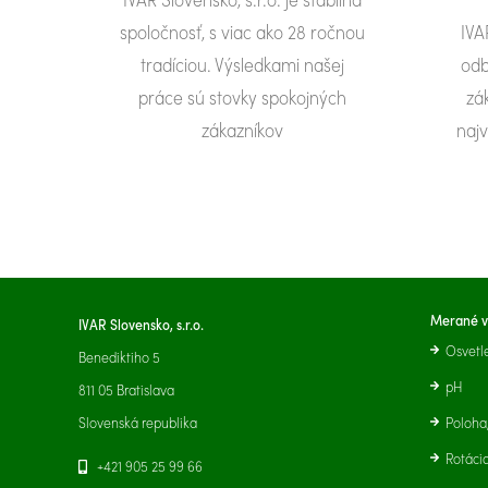
spoločnosť, s viac ako 28 ročnou
IVA
tradíciou. Výsledkami našej
odb
práce sú stovky spokojných
zá
zákazníkov
najv
Merané v
IVAR Slovensko, s.r.o.
Osvetl
Benediktiho 5
pH
811 05 Bratislava
Slovenská republika
Poloha
Rotáci
+421 905 25 99 66