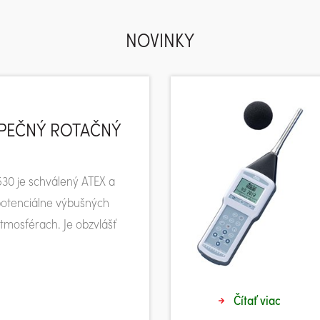
NOVINKY
ZPEČNÝ ROTAČNÝ
30 je schválený ATEX a
 potenciálne výbušných
mosférach. Je obzvlášť
Čítať viac