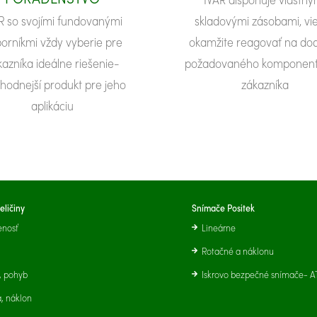
R so svojími fundovanými
skladovými zásobami, v
orníkmi vždy vyberie pre
okamžite reagovať na do
kazníka ideálne riešenie-
požadovaného komponent
hodnejší produkt pre jeho
zákazníka
aplikáciu
eličiny
Snímače Positek
enosť
Lineárne
Rotačné a náklonu
, pohyb
Iskrovo bezpečné snímače- A
a, náklon