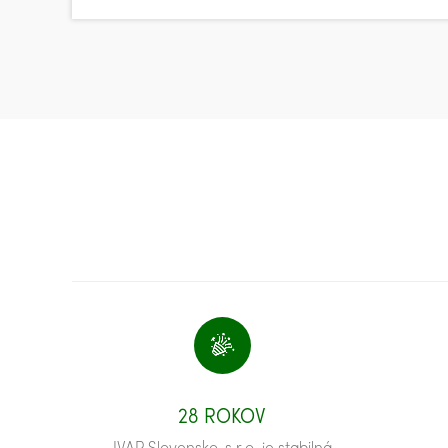
28 ROKOV
IVAR Slovensko, s.r.o. je stabilná