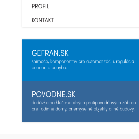
PROFIL
KONTAKT
GEFRAN.SK
snímače, komponentny pre automatizáciu, regulácia
pohonu a pohybu.
POVODNE.SK
dodávka na kľúč mobilných protipovodňových zábran
pre rodinné domy, priemyselné objekty a iné budovy.