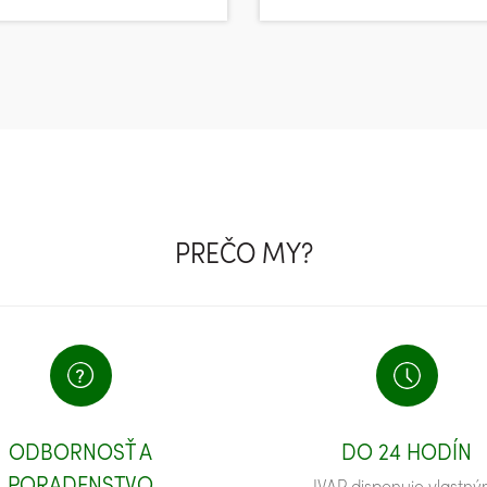
PREČO MY?
ODBORNOSŤ A
DO 24 HODÍN
PORADENSTVO
IVAR disponuje vlastný