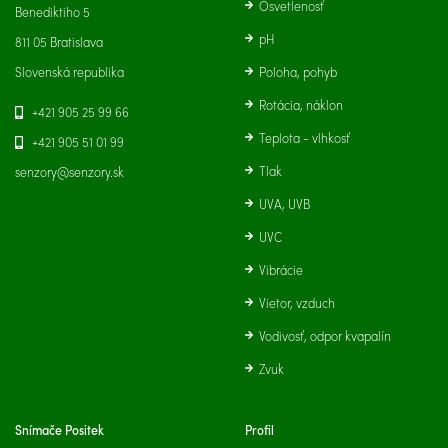
Osvetlenosť
Benediktiho 5
pH
811 05 Bratislava
Slovenská republika
Poloha, pohyb
Rotácia, náklon
+421 905 25 99 66
Teplota - vlhkosť
+421 905 51 01 99
Tlak
senzory@senzory.sk
UVA, UVB
UVC
Vibrácie
Vietor, vzduch
Vodivosť, odpor kvapalín
Zvuk
Snímače Positek
Profil