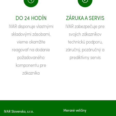
DO 24 HODÍN
ZÁRUKA A SERVIS
IVAR disponuje vlastnými
IVAR zabezpečuje pre
skladovými zásobami,
svojich zákazníkov
vieme okamžite
technickú podporu,
reagovať na dodanie
záručný, pozáručný a
požadovaného
prediktívny servis
komponentu pre
zákazníka
Merané veličiny
IVAR Slovensko, s.r.o.