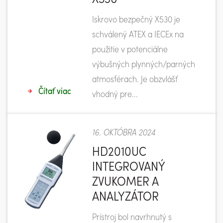
Iskrovo bezpečný X530 je
schválený ATEX a IECEx na
použitie v potenciálne
výbušných plynných/parných
atmosférach. Je obzvlášť
Čítať viac
vhodný pre...
16. OKTÓBRA 2024
HD2010UC
INTEGROVANÝ
ZVUKOMER A
ANALYZÁTOR
Prístroj bol navrhnutý s