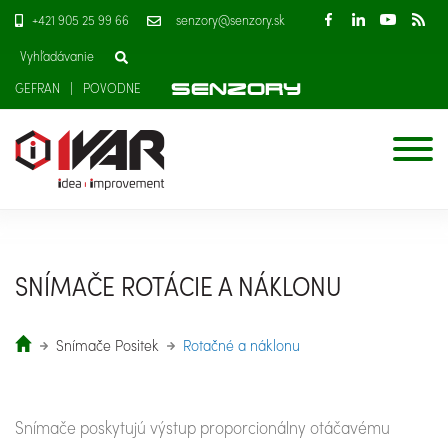
+421 905 25 99 66
senzory@senzory.sk
GEFRAN
POVODNE
SNÍMAČE ROTÁCIE A NÁKLONU
Snímače Positek
Rotačné a náklonu
Snímače poskytujú výstup proporcionálny otáčavému