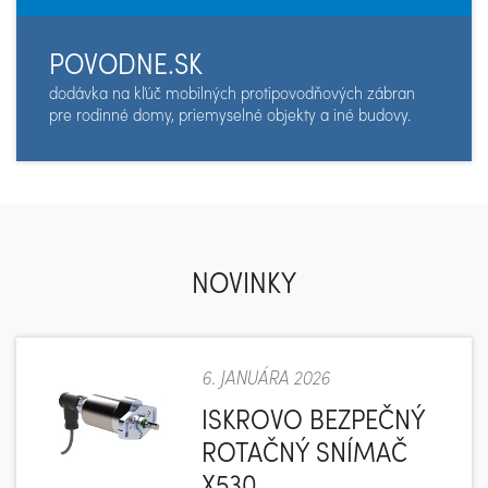
POVODNE.SK
dodávka na kľúč mobilných protipovodňových zábran
pre rodinné domy, priemyselné objekty a iné budovy.
NOVINKY
6. JANUÁRA 2026
ISKROVO BEZPEČNÝ
ROTAČNÝ SNÍMAČ
X530