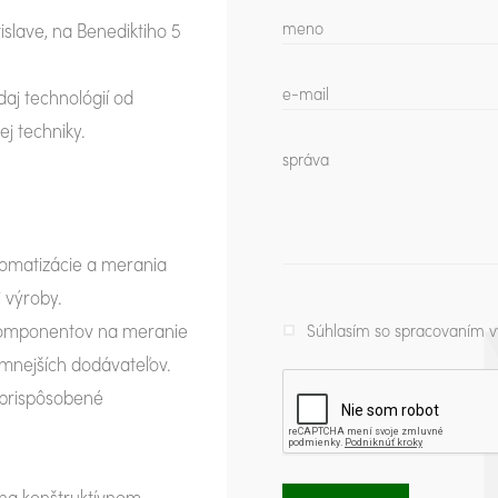
islave, na Benediktiho 5
daj technológií od
j techniky.
tomatizácie a merania
j výroby.
e komponentov na meranie
Súhlasím so spracovaním v
amnejších dodávateľov.
 prispôsobené
á na konštruktívnom