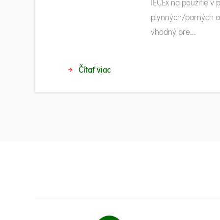
IECEx na použitie v
plynných/parných at
vhodný pre...
Čítať viac