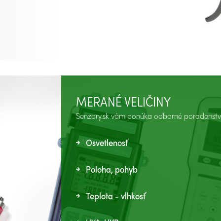
MERANÉ VELIČINY
Senzory.sk vám ponúka odborné poradenstvo 
Osvetlenosť
Poloha, pohyb
Teplota - vlhkosť