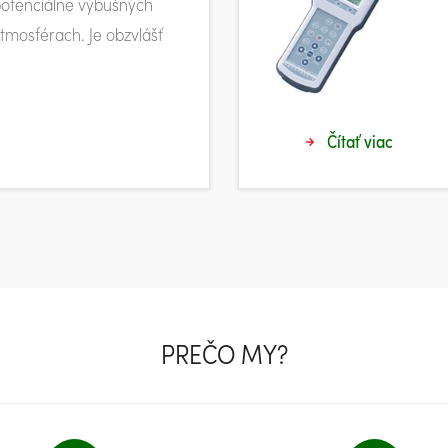
 potenciálne výbušných
mosférach. Je obzvlášť
Čítať viac
PREČO MY?