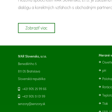
dialógu a korektných vzťahoch s obchodným partner
Zobraziť viac
Merané v
IVAR Slovensko, s.r.o.
Osvetl
Benediktiho 5
pH
811 05 Bratislava
Slovenská republika
Poloha
Rotáci
+421 905 25 99 66
Teplota
+421 905 51 01 99
Tlak
senzory@senzory.sk
UVA, U