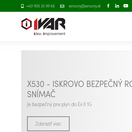
+421 905 25 99 66
senzory@senzory.sk
X530 - ISKROVO BEZPEČNÝ 
SNÍMAČ
Je bezpečný pre plyn do Ex II 1G
Zobraziť viac