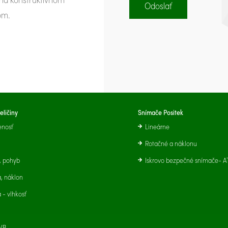
om.
eličiny
Snímače Positek
enosť
Lineárne
Rotačné a náklonu
, pohyb
Iskrovo bezpečné snímače- A
a, náklon
 - vlhkosť
VB