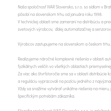
Naša spoločnosť IVAR Slovensko, s.r.o. so sídlom v Brat
pôsobí na slovenskom trhu od januára roku 1998.
V technickej oblasti sme zameraní na distribúciu a pre
svetových výrobcov, ďalej automatizačnej a senzorove
Výrobcov zastupujeme na slovenskom a českom trhu.
Realizujeme náročné komplexné riešenia v oblasti au
fyzikálnych veličín vo všetkých oblastiach priemyselne
Za viac ako štvrťstoročie sme sa v oblasti distribúci
a reguláciu vypracovali na pozíciu jedného z najvýzn
Vždy sa snažíme vytvárať unikátne riešenia na mieru,
špecifickým potrebám zákazníka.
Filozofia spoločnosti IVAR Slovensko, s.r.o. je založen