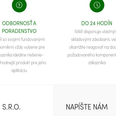
ODBORNOSŤ A
DO 24 HODÍN
PORADENSTVO
IVAR disponuje vlastný
R so svojími fundovanými
skladovými zásobami, v
orníkmi vždy vyberie pre
okamžite reagovať na do
kazníka ideálne riešenie-
požadovaného komponent
hodnejší produkt pre jeho
zákazníka
aplikáciu
S.R.O.
NAPÍŠTE NÁM