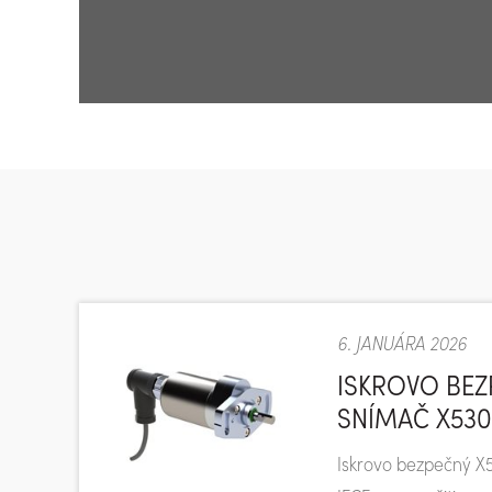
6. JANUÁRA 2026
ISKROVO BE
SNÍMAČ X530
Iskrovo bezpečný X5