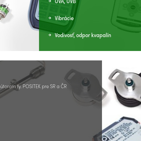
UVA, UVB
Vibrácie
Vodivosť, odpor kvapalín
ibútorom fy. POSITEK pre SR a ČR